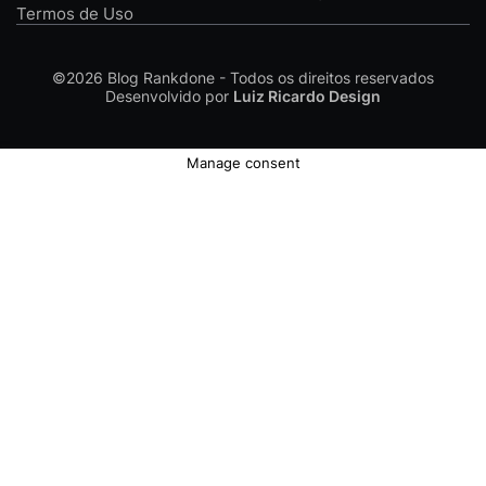
Termos de Uso
©2026
Blog Rankdone - Todos os direitos reservados
Desenvolvido por
Luiz Ricardo Design
Manage consent
Conheça a Rankdone
Contato