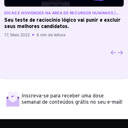
DICAS E NOVIDADES NA ÁREA DE RECURSOS HUMANOS |
N
BLOG RANKDONE
Seu teste de raciocínio lógico vai punir e excluir
E
seus melhores candidatos.
e
17, Maio 2022
6 min de leitura
03
Inscreva-se para receber uma dose
semanal de conteúdos grátis no seu e-mail!