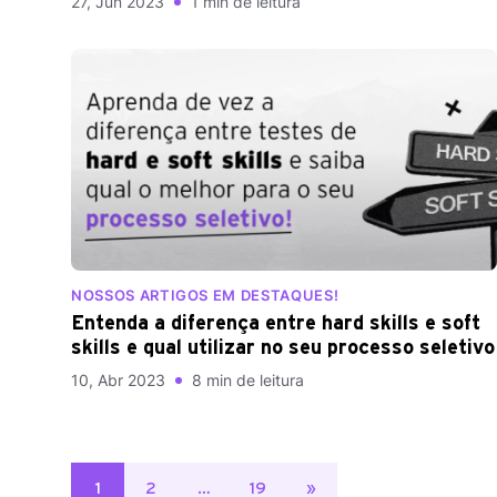
27, Jun 2023
1 min de leitura
NOSSOS ARTIGOS EM DESTAQUES!
Entenda a diferença entre hard skills e soft
skills e qual utilizar no seu processo seletivo
10, Abr 2023
8 min de leitura
Paginação
1
2
…
19
»