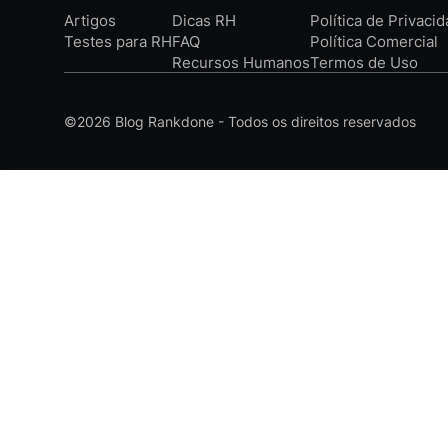
Artigos
Dicas RH
Política de Privaci
Testes para RH
FAQ
Política Comercial
Recursos Humanos
Termos de Uso
©2026
Blog Rankdone - Todos os direitos reservados
Conheça a Rankdone
Contato