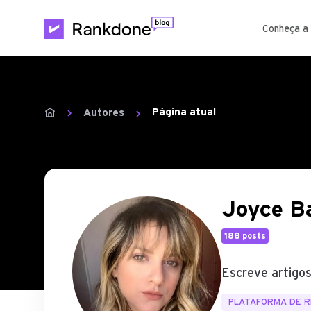
Conheça a
Página atual
Autores
Joyce B
188 posts
Escreve artigos
PLATAFORMA DE R