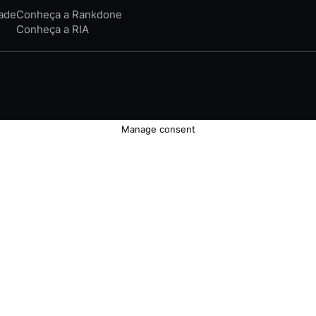
dade
Conheça a Rankdone
Conheça a RIA
Manage consent