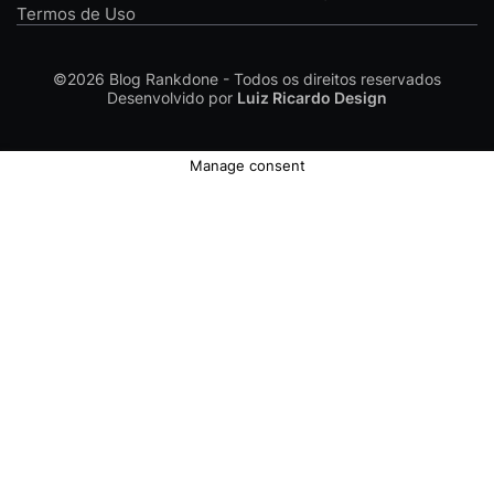
Termos de Uso
©2026
Blog Rankdone - Todos os direitos reservados
Desenvolvido por
Luiz Ricardo Design
Manage consent
Conheça a Rankdone
Contato