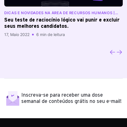
DICAS E NOVIDADES NA ÁREA DE RECURSOS HUMANOS |
N
BLOG RANKDONE
Seu teste de raciocínio lógico vai punir e excluir
E
seus melhores candidatos.
e
17, Maio 2022
6 min de leitura
03
Inscreva-se para receber uma dose
semanal de conteúdos grátis no seu e-mail!