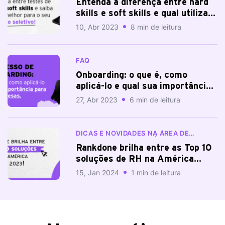
Entenda a diferença entre hard
skills e soft skills e qual utilizar
no seu processo seletivo
10, Abr 2023
8 min de leitura
FAQ
Onboarding: o que é, como
aplicá-lo e qual sua importância
para uma empresa
27, Abr 2023
6 min de leitura
DICAS E NOVIDADES NA ÁREA DE
RECURSOS HUMANOS | BLOG
RANKDONE
Rankdone brilha entre as Top 10
soluções de RH na América
Latina em 2023.
15, Jan 2024
1 min de leitura