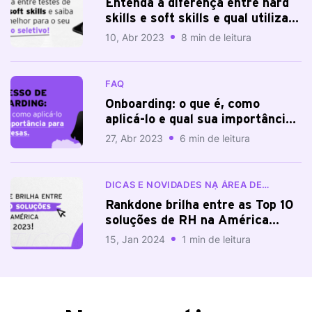
Entenda a diferença entre hard
skills e soft skills e qual utilizar
no seu processo seletivo
10, Abr 2023
8 min de leitura
FAQ
Onboarding: o que é, como
aplicá-lo e qual sua importância
para uma empresa
27, Abr 2023
6 min de leitura
DICAS E NOVIDADES NA ÁREA DE
RECURSOS HUMANOS | BLOG
RANKDONE
Rankdone brilha entre as Top 10
soluções de RH na América
Latina em 2023.
15, Jan 2024
1 min de leitura