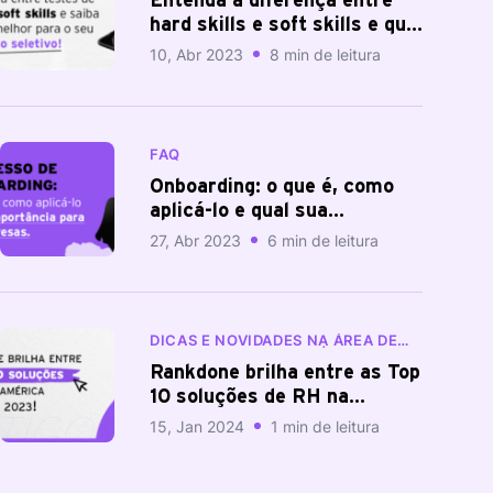
Entenda a diferença entre
hard skills e soft skills e qual
utilizar no seu processo
10, Abr 2023
8 min de leitura
seletivo
FAQ
Onboarding: o que é, como
aplicá-lo e qual sua
importância para uma
27, Abr 2023
6 min de leitura
empresa
DICAS E NOVIDADES NA ÁREA DE
RECURSOS HUMANOS | BLOG
RANKDONE
Rankdone brilha entre as Top
10 soluções de RH na
América Latina em 2023.
15, Jan 2024
1 min de leitura