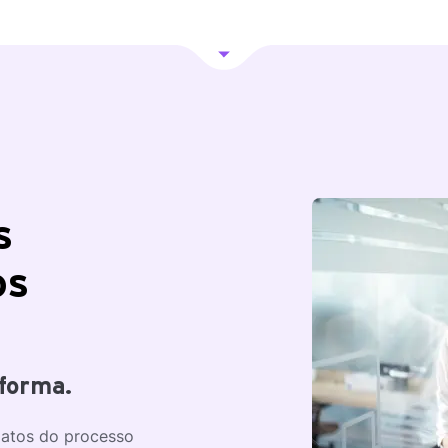
s
os
aforma.
datos do processo