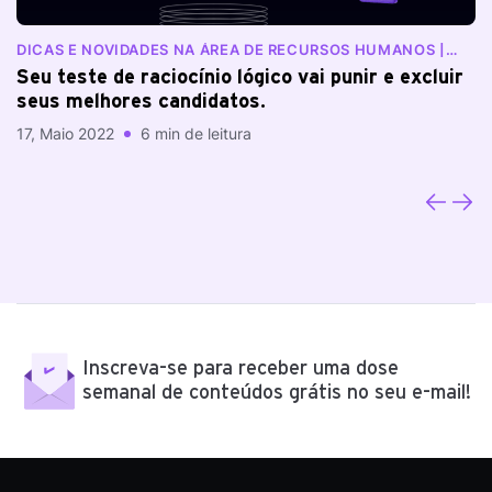
DICAS E NOVIDADES NA ÁREA DE RECURSOS HUMANOS |
N
BLOG RANKDONE
Seu teste de raciocínio lógico vai punir e excluir
E
seus melhores candidatos.
e
17, Maio 2022
6 min de leitura
03
Inscreva-se para receber uma dose
semanal de conteúdos grátis no seu e-mail!