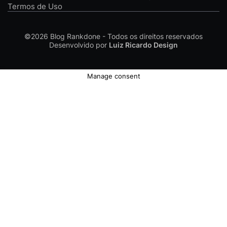
Termos de Uso
©2026
Blog Rankdone - Todos os direitos reservados
Desenvolvido por
Luiz Ricardo Design
Manage consent
Conheça a Rankdone
Contato