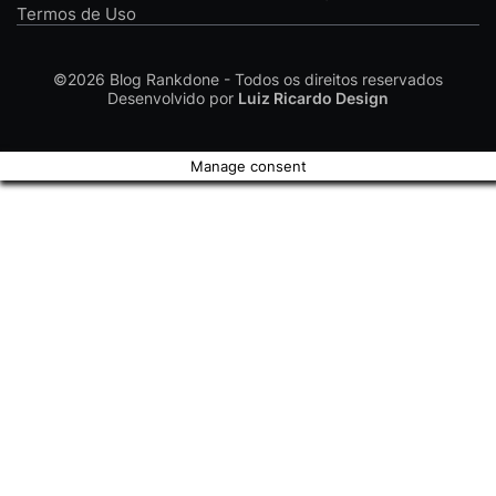
Termos de Uso
©2026
Blog Rankdone - Todos os direitos reservados
Desenvolvido por
Luiz Ricardo Design
Manage consent
Conheça a Rankdone
Contato