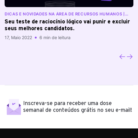
DICAS E NOVIDADES NA ÁREA DE RECURSOS HUMANOS |
N
BLOG RANKDONE
Seu teste de raciocínio lógico vai punir e excluir
E
seus melhores candidatos.
e
17, Maio 2022
6 min de leitura
03
Inscreva-se para receber uma dose
semanal de conteúdos grátis no seu e-mail!