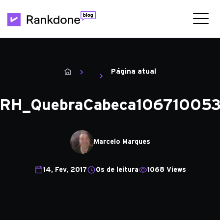
Página atual
RH_QuebraCabeca10671005
Marcelo Marques
14, Fev, 2017
0s de leitura
1068 Views