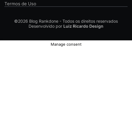
Termos de Uso
©2026
Blog Rankdone - Todos os direitos reservados
Desenvolvido por
Luiz Ricardo Design
Manage consent
Conheça a Rankdone
Contato