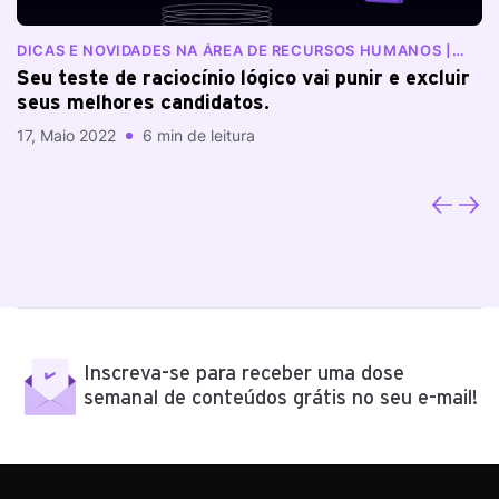
DICAS E NOVIDADES NA ÁREA DE RECURSOS HUMANOS |
N
BLOG RANKDONE
Seu teste de raciocínio lógico vai punir e excluir
E
seus melhores candidatos.
e
17, Maio 2022
6 min de leitura
03
Inscreva-se para receber uma dose
semanal de conteúdos grátis no seu e-mail!