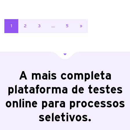
Paginação
1
2
3
…
5
»
de
posts
A mais completa
plataforma de testes
online para processos
seletivos.