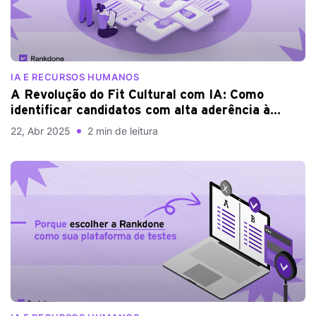
IA E RECURSOS HUMANOS
A Revolução do Fit Cultural com IA: Como
identificar candidatos com alta aderência à
cultura da empresa?
22, Abr 2025
2 min de leitura