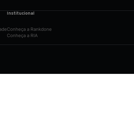
Institucional
dade
Conheça a Rankdone
Conheça a RIA