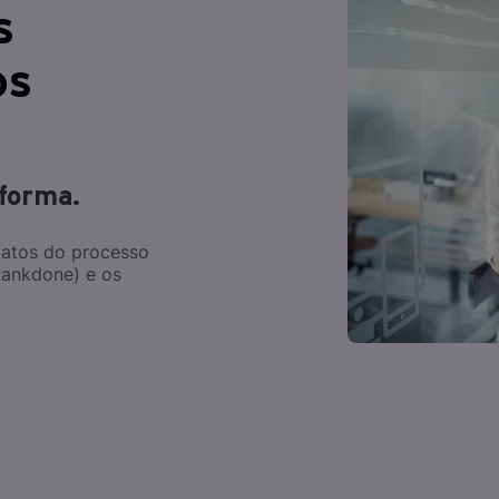
s
os
aforma.
datos do processo
Rankdone) e os