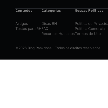
Conteúdo
Categorias
Nossas Políticas
Artigos
Dicas RH
Política de Privaci
Testes para RH
FAQ
Política Comercial
Recursos Humanos
Termos de Uso
©2026
Blog Rankdone - Todos os direitos reservados
Conheça a Rankdone
Contato