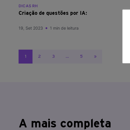
DICAS RH
Criação de questões por IA:
19, Set 2023
1 min de leitura
Paginação
1
2
3
…
5
»
de
posts
A mais completa