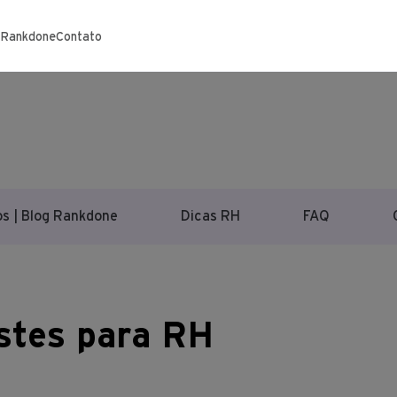
 Rankdone
Contato
s | Blog Rankdone
Dicas RH
FAQ
stes para RH