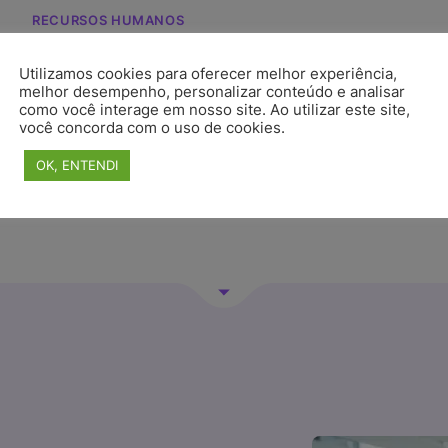
RECURSOS HUMANOS
Testes de especialidade: Evolua seu Time
com Testes de Especialidade da Rankdone!
Utilizamos cookies para oferecer melhor experiência,
melhor desempenho, personalizar conteúdo e analisar
24, Ago 2023
2 min de leitura
como você interage em nosso site. Ao utilizar este site,
você concorda com o uso de cookies.
OK, ENTENDI