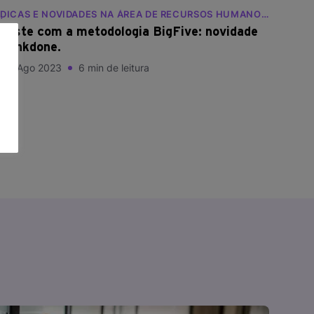
DICAS E NOVIDADES NA ÁREA DE RECURSOS HUMANOS
| BLOG RANKDONE
Teste com a metodologia BigFive: novidade
Rankdone.
16, Ago 2023
6 min de leitura