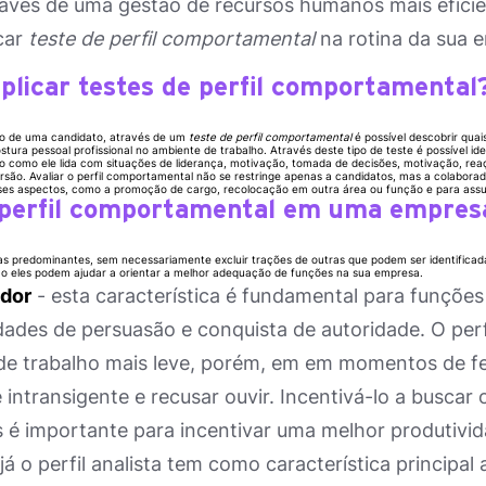
avés de uma gestão de recursos humanos mais eficien
car
teste de perfil comportamental
na rotina da sua 
plicar testes de perfil comportamental
o de uma candidato, através de um
teste de perfil comportamental
é possível descobrir qua
stura pessoal profissional no ambiente de trabalho. Através deste tipo de teste é possível id
o como ele lida com situações de liderança, motivação, tomada de decisões, motivação, re
ersão. Avaliar o perfil comportamental não se restringe apenas a candidatos, mas a colabor
sses aspectos, como a promoção de cargo, recolocação em outra área ou função e para assum
 perfil comportamental em uma empres
cas predominantes, sem necessariamente excluir trações de outras que podem ser identifica
 eles podem ajudar a orientar a melhor adequação de funções na sua empresa.
dor
- esta característica é fundamental para funções
dades de persuasão e conquista de autoridade. O pe
de trabalho mais leve, porém, em em momentos de f
 intransigente e recusar ouvir. Incentivá-lo a buscar 
 é importante para incentivar uma melhor produtivid
já o perfil analista tem como característica principal 