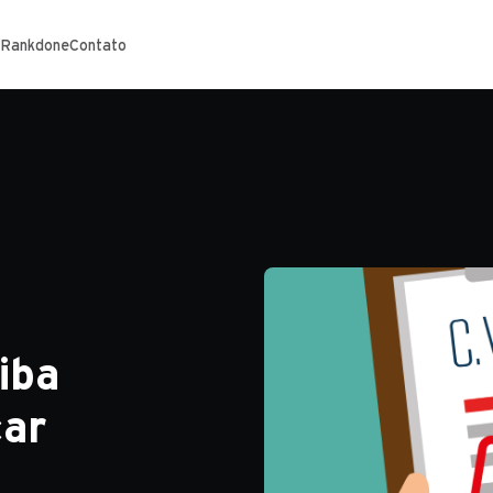
 Rankdone
Contato
iba
car