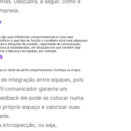
tes. Descubra, a seguir, como e
empresa.
?
is são suas influências comportamentais e como elas
entificar a qual tipo de função o candidato está mais adequado
ação a situações de pressão, capacidade de comunicação,
adores já estabelecidos, em situações em que também seja
ir a liderança de equipes, por exemplo.
a
das no
teste de perfil comportamental
. Conheça os 4 tipos
 de integração entre equipes, pois
rfil comunicador garante um
eedback ele pode se colocar numa
o próprio espaço e valorizar suas
ade.
a introspecção, ou seja,