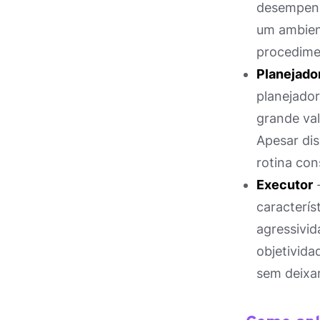
desempenha
um ambien
procedimen
Planejado
planejador
grande val
Apesar dis
rotina con
Executor
-
caracterís
agressivid
objetivida
sem deixar