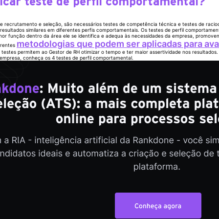
icar teste de perfil comportamental?
e recrutamento e seleção, são necessários testes de competência técnica e testes de racioc
resultados similares em diferentes perfis comportamentais. Os testes de perfil comportamen
hor função dentro da área ele se identifica e adequa às necessidades da empresa, promo
metodologias que podem ser aplicadas para aval
erentes
e testes permitem ao Gestor de RH otimizar o tempo e ter maior assertividade nos resultados
empresa, conheça os 4 testes de perfil comportamental.