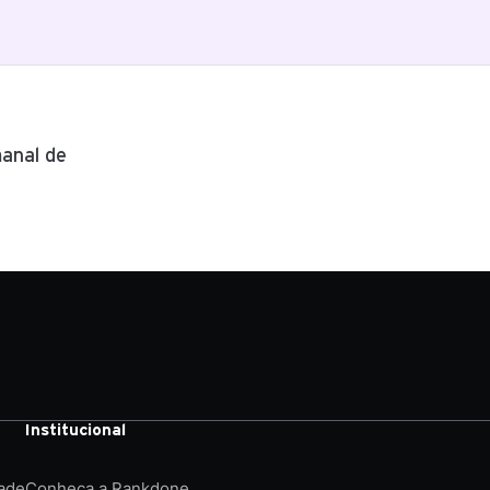
anal de
Institucional
dade
Conheça a Rankdone