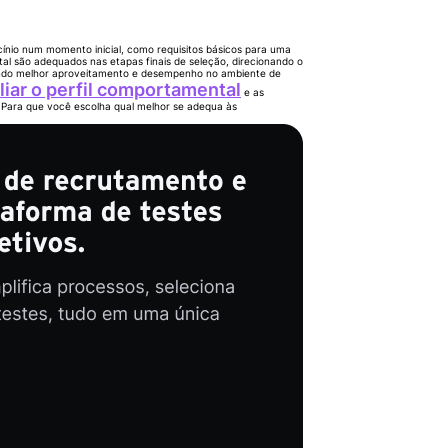
ínio num momento inicial, como requisitos básicos para uma
tal são adequados nas etapas finais de seleção, direcionando o
vendo melhor aproveitamento e desempenho no ambiente de
iar o perfil comportamental
e as
. Para que você escolha qual melhor se adequa às