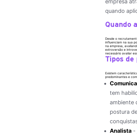
empresa atr
quando apli
Quando a
Desde o recrutament
influenciam na sua po
na empresa, avaliand
extroversão e introv
necessário avaliar e
Tipos de
Existem característi
predominantes e como
Comunica
tem habili
ambiente 
postura de
conquistas
Analista
- 