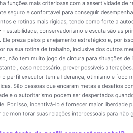
 funções mais criteriosas com a assertividade de res
te seguro e confortável para conseguir desempenhar
tos e rotinas mais rígidas, tendo como forte a autod
r
- estabilidade, conservadorismo e escuta são as princ
. Ele preza pelos planejamento estratégico e, por is
or na sua rotina de trabalho, inclusive dos outros m
so, não tem muito jogo de cintura para situações de 
stante , caso necessário, prever possíveis alterações.
 o perfil executor tem a liderança, otimismo e foco 
ticas. São pessoas que encaram metas e desafios co
ade e o autoritarismo podem ser despertados quando 
de. Por isso, incentivá-lo é fornecer maior liberdade 
 de monitorar suas relações interpessoais para não ge