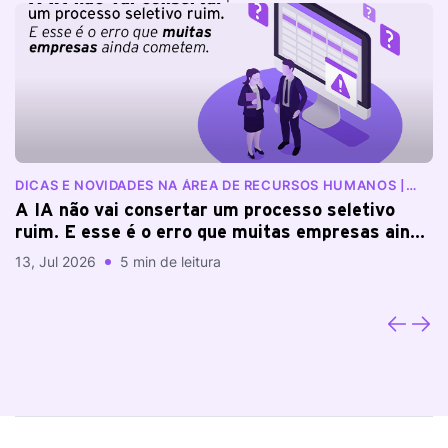
DICAS E NOVIDADES NA ÁREA DE RECURSOS HUMANOS |
D
BLOG RANKDONE
B
A IA não vai consertar um processo seletivo
I
ruim. E esse é o erro que muitas empresas ainda
o
cometem
13, Jul 2026
5 min de leitura
29