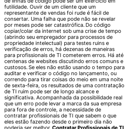
de linhas de código pode ser um exercício em
futilidade. Ouvir de um cliente que um
representante de vendas foi rude é fácil de
consertar. Uma falha que pode não se revelar
por meses pode ser catastrófica.
Do código
copiar/colar da internet sob uma crise de tempo
(abrindo seu empregador para processos de
propriedade intelectual) para testes ruins e
verificação de erros, há dezenas de maneiras
para profissionais de TI cometerem erros. Há até
centenas de websites discutindo erros comuns e
custosos.
Se eles não estão usando o tempo para
auditar e verificar o código no lançamento, ou
correndo para tirar coisas do meio em uma noite
de sexta-feira, os resultados de uma contratação
de TI ruim pode ser de longo alcance e
significativa. Acompanhada da possibilidade real
que um erro pode levar a marca da sua empresa
para fora de controle, a necessidade de
contratar profissionais de TI que sabem o que
eles estão fazendo desde o primeiro dia não
poderia ser melhor.
Contratar Profissionais de TI