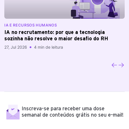
IA E RECURSOS HUMANOS
D
B
IA no recrutamento: por que a tecnologia
A
sozinha não resolve o maior desafio do RH
r
c
27, Jul 2026
4 min de leitura
13
Inscreva-se para receber uma dose
semanal de conteúdos grátis no seu e-mail!