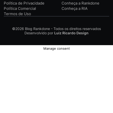
Política de Privacidade
Conheça a Rankdone
Política Comercial
Conheça a RIA
Termos de Uso
©2026
Blog Rankdone - Todos os direitos reservados
Desenvolvido por
Luiz Ricardo Design
Manage consent
Conheça a Rankdone
Contato