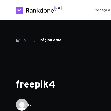
Conheça a
Página atual
freepik4
admin