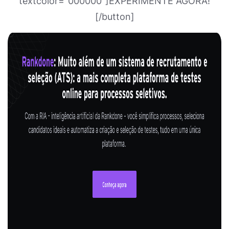
textcolor="000000"]EXPERIMENTE AGORA!
[/button]