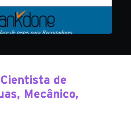
Cientista de
uas, Mecânico,