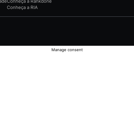
dade
Conheça a Rankdone
Conheça a RIA
Manage consent