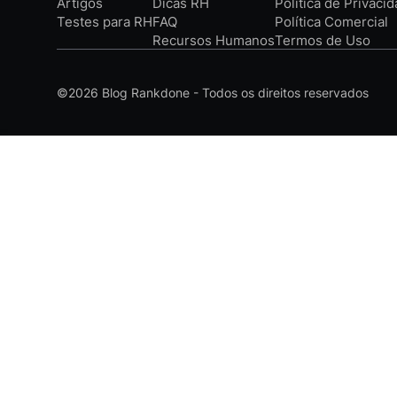
Artigos
Dicas RH
Política de Privaci
Testes para RH
FAQ
Política Comercial
Recursos Humanos
Termos de Uso
©2026
Blog Rankdone - Todos os direitos reservados
Conheça a Rankdone
Contato