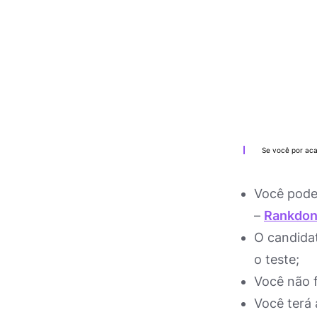
Se você por aca
Você pode 
–
Rankdo
O candida
o teste;
Você não f
Você terá 