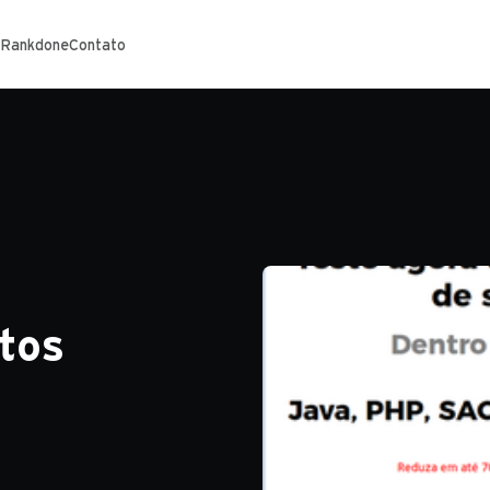
 Rankdone
Contato
tos