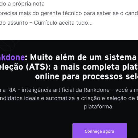
do a própria nota
precisa mais do gerente técnico para saber se o ca
o assunto – Currículo aceita tudo…