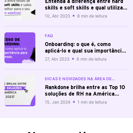
Entenda a diferença entre hard
skills e soft skills e qual utilizar
no seu processo seletivo
10, Abr 2023
8 min de leitura
FAQ
Onboarding: o que é, como
aplicá-lo e qual sua importância
para uma empresa
27, Abr 2023
6 min de leitura
DICAS E NOVIDADES NA ÁREA DE
RECURSOS HUMANOS | BLOG
RANKDONE
Rankdone brilha entre as Top 10
soluções de RH na América
Latina em 2023.
15, Jan 2024
1 min de leitura