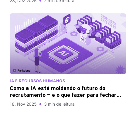
23, Dez 2025
2 min de leitura
Rankdone nesse cenário
IA E RECURSOS HUMANOS
Como a IA está moldando o futuro do
recrutamento — e o que fazer para fechar
2025 com eficiência e qualidade
18, Nov 2025
3 min de leitura