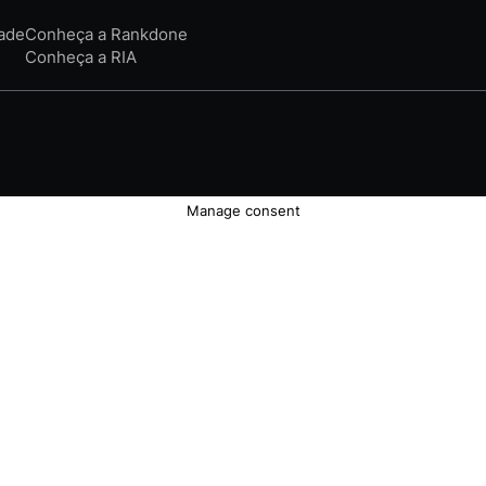
dade
Conheça a Rankdone
Conheça a RIA
Manage consent