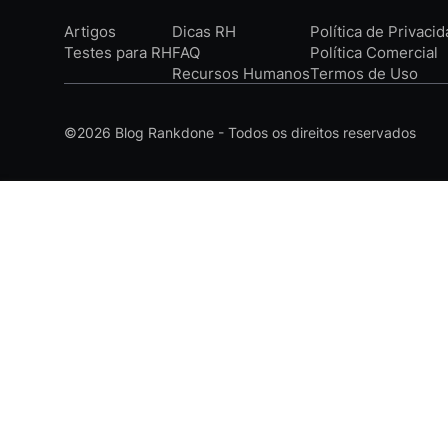
Artigos
Dicas RH
Política de Privaci
Testes para RH
FAQ
Política Comercial
Recursos Humanos
Termos de Uso
©2026
Blog Rankdone - Todos os direitos reservados
Conheça a Rankdone
Contato