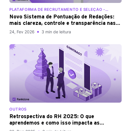
PLATAFORMA DE RECRUTAMENTO E SELEÇÃO -
RECURSOS HUMANOS
Novo Sistema de Pontuação de Redações:
mais clareza, controle e transparência nas
avaliações
24, Fev 2026
3 min de leitura
OUTROS
Retrospectiva do RH 2025: O que
aprendemos e como isso impacta as
contratações do próximo ano — e o papel da