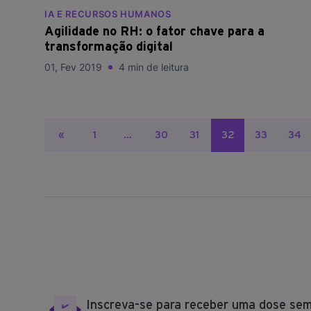
IA E RECURSOS HUMANOS
Agilidade no RH: o fator chave para a
transformação digital
01, Fev 2019
4 min de leitura
Paginação
«
1
…
30
31
32
33
34
de
posts
Inscreva-se para receber uma dose sem