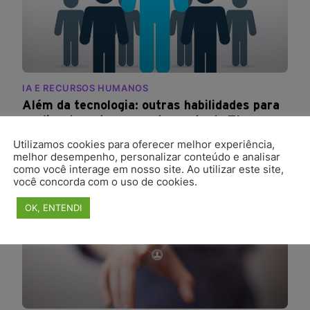
IA E RECURSOS HUMANOS
Além da tecnologia: outras habilidades para
avaliar durante o recrutamento de TI
02, Out 2017
3 min de leitura
Utilizamos cookies para oferecer melhor experiência,
melhor desempenho, personalizar conteúdo e analisar
como você interage em nosso site. Ao utilizar este site,
você concorda com o uso de cookies.
OK, ENTENDI