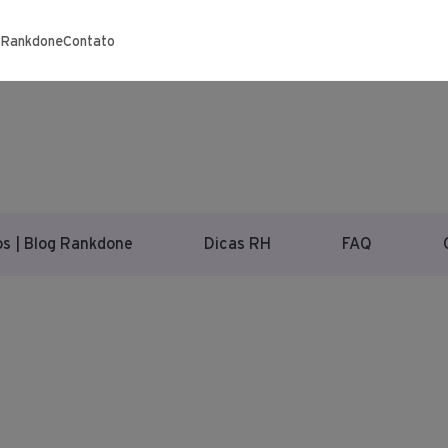
 Rankdone
Contato
s | Blog Rankdone
Dicas RH
FAQ