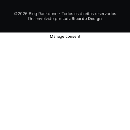
©2026
Blog Rankdone - Todos os direitos reservados
Desenvolvido por
Luiz Ricardo Design
Manage consent
Conheça a Rankdone
Contato